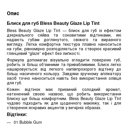
Опис
Блиск для губ Bless Beauty Glaze Lip Tint
Bless Beauty Glaze Lip Tint — блиск для губ із ефектом
дзеркального сяйва та соковитими відтінками, які
надають губам доглянутого, свіжого та виразного
вигляду. Легка комфортна текстура плавно наноситься
на губи, рівномірно розподіляється та створює красивий
глянцевий “glaze” ефект без липкості.
Формула допомагає візуально згладити поверхню губ,
робить їх більш об’ємними та привабливими. Блиск легко
нашаровується: від легкого напівпрозорого відтінку до
більш насиченого кольору. Завдяки зручному аплікатору
засіб точно наноситься навіть без використання олівця
для губ.
Кожен відтінок має приємний солодкий аромат,
натхненний своєю назвою, що робить використання
блиску ще більш комфортним. Bless Beauty Glaze Lip Tint
чудово підходить як для щоденного макіяжу, так і для
створення яскравих акцентів у вечірніх образах.
Відтінки:
01 Bubble Gum