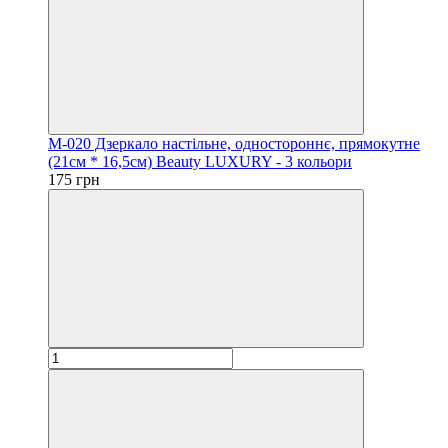
M-020 Дзеркало настільне, одностороннє, прямокутне
(21см * 16,5см) Beauty LUXURY - 3 кольори
175 грн