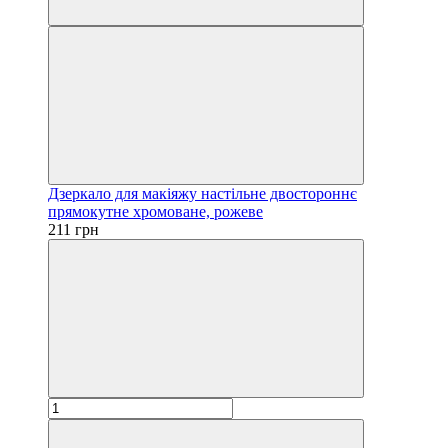
Дзеркало для макіяжу настільне двостороннє
прямокутне хромоване, рожеве
211 грн