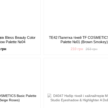
вік Bless Beauty Color
TE42 Палетка тіней TF COSMETICS
dow Palette №04
Palette №01 (Brown Smokey)
 грн
210 грн
263 грн