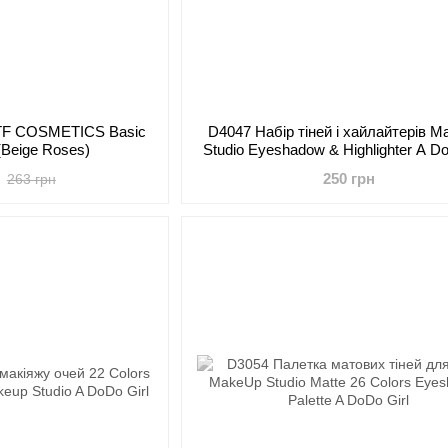
 TF COSMETICS Basic
D4047 Набір тіней і хайлайтерів M
(Beige Roses)
Studio Eyeshadow & Highlighter A Do
250 грн
263 грн