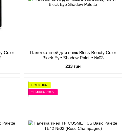
y Color
Палетка тіней для повік Bless Beauty Color
2
Block Eye Shadow Palette №03
233 грн
НОВИНКА
ЗНИЖКА −20%