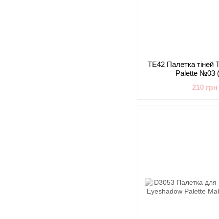
TE42 Палетка тіней
Palette №03 
210 грн