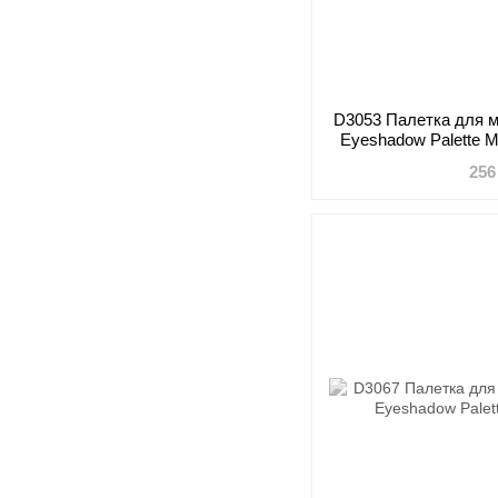
D3053 Палетка для м
Eyeshadow Palette 
G
256