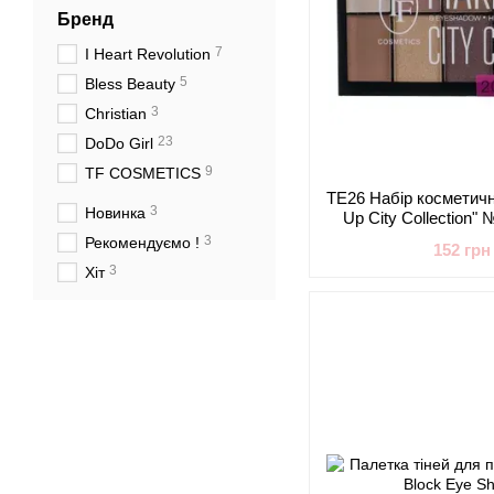
Бренд
7
I Heart Revolution
5
Bless Beauty
3
Christian
23
DoDo Girl
9
TF COSMETICS
TE26 Набір косметич
3
Новинка
Up City Collectio
3
Рекомендуємо !
152 грн
3
Хіт