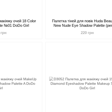
акіяжу очей 18 Color
Палетка тіней для повік Huda Beau
te №01 DoDo Girl
New Nude Eye Shadow Palette (реп
 грн
220 грн