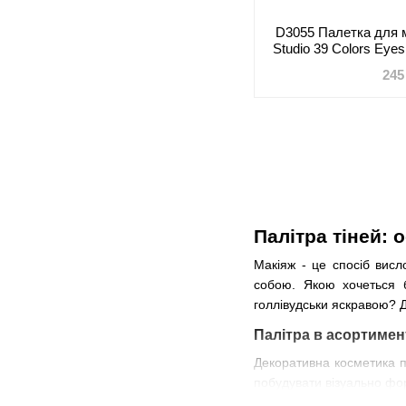
D3055 Палетка для 
Studio 39 Colors Eye
G
245
Палітра тіней: 
Макіяж - це спосіб висл
собою. Якою хочеться б
голлівудськи яскравою? Д
Палітра в асортимен
Декоративна косметика п
побудувати візуально фор