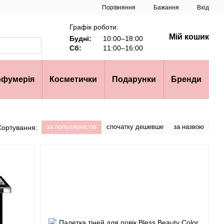
Порівняння
Бажання
Вхід
Графік роботи:
Мій кошик
Будні:
10:00–18:00
Сб:
11:00–16:00
рфумерія
Косметички
Подарунки
Бренди
за популярністю
спочатку дешевше
за назвою
Сортування: