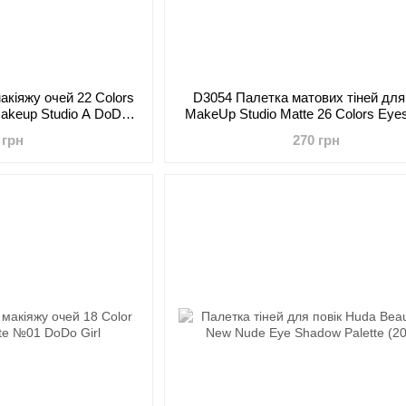
акіяжу очей 22 Colors
D3054 Палетка матових тіней для
Makeup Studio A DoDo
MakeUp Studio Matte 26 Colors Ey
irl
Palette A DoDo Girl
 грн
270 грн