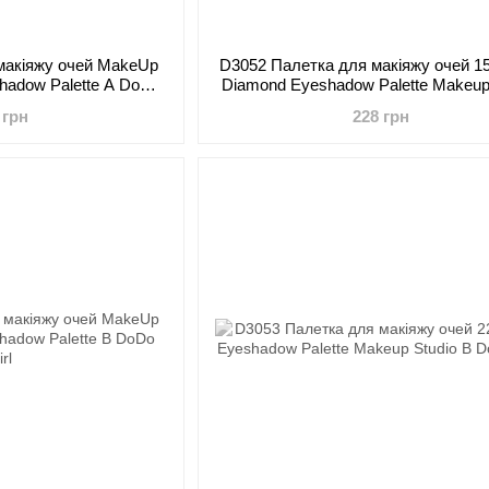
макіяжу очей MakeUp
D3052 Палетка для макіяжу очей 15
shadow Palette A DoDo
Diamond Eyeshadow Palette Makeup
irl
A DoDo Girl
 грн
228 грн