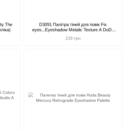
ty The
D3091 Палітра тіней для повік Fix
ліка)
eyes...Eyeshadow Metalic Texture A DoDo
Girl
219 грн