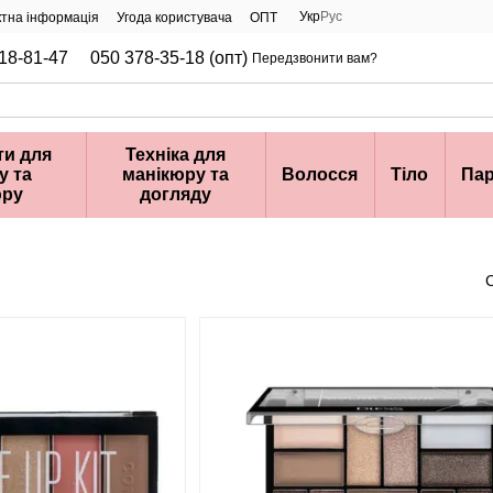
Укр
Рус
ктна інформація
Угода користувача
ОПТ
18-81-47
050 378-35-18 (опт)
Передзвонити вам?
ти для
Техніка для
у та
манікюру та
Волосся
Тіло
Па
юру
догляду