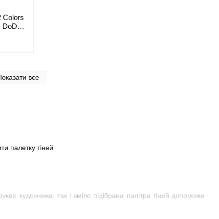
 Colors
B DoDo
Показати все
уках художника, так і вміло підібрана палітра тіней допоможе