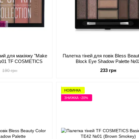
ний для макіяжу "Make
Палетка тіней для повік Bless Beaut
n" №01 TF COSMETICS
Block Eye Shadow Palette №0
233 грн
190 грн
НОВИНКА
ЗНИЖКА −20%