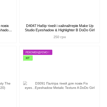
 повік
D4047 Набір тіней і хайлайтерів Make Up
eshadow
Studio Eyeshadow & Highlighter B DoDo Girl
250 грн
РЕКОМЕНДУЄМО !
ХІТ