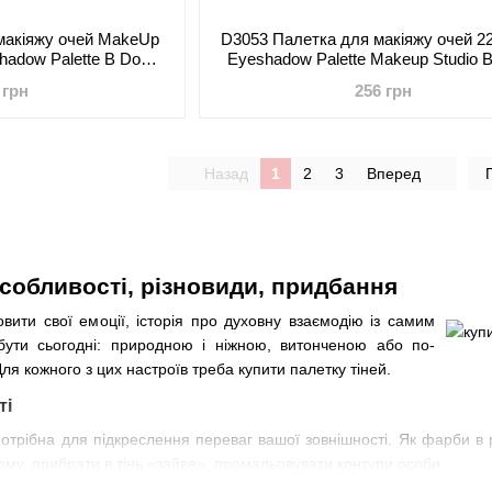
макіяжу очей MakeUp
D3053 Палетка для макіяжу очей 22
shadow Palette B DoDo
Eyeshadow Palette Makeup Studio 
irl
Girl
 грн
256 грн
Назад
1
2
3
Вперед
особливості, різновиди, придбання
овити свої емоції, історія про духовну взаємодію із самим
ути сьогодні: природною і ніжною, витонченою або по-
ля кожного з цих настроїв треба купити палетку тіней.
ті
отрібна для підкреслення переваг вашої зовнішності. Як фарби в р
му, прибрати в тінь «зайве», промальовувати контури особи.