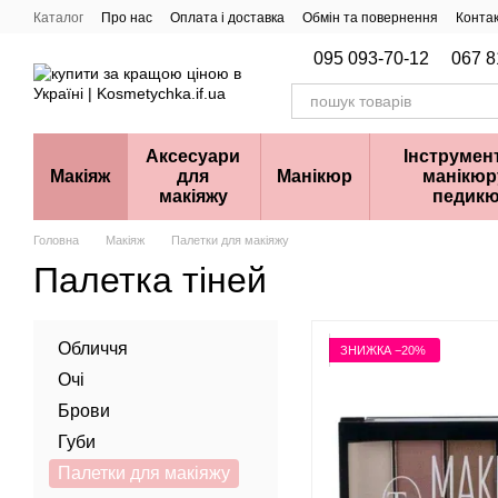
Перейти до основного контенту
Каталог
Про нас
Оплата і доставка
Обмін та повернення
Конта
095 093-70-12
067 8
Аксесуари
Інструмен
Макіяж
для
Манікюр
манікюр
макіяжу
педик
Головна
Макіяж
Палетки для макіяжу
Палетка тіней
Обличчя
ЗНИЖКА −20%
Очі
Брови
Губи
Палетки для макіяжу