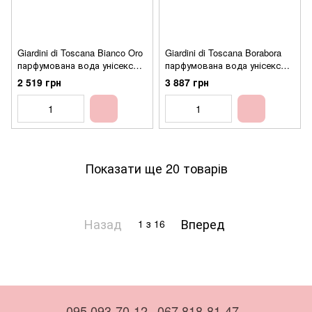
Giardini di Toscana Bianco Oro
Giardini di Toscana Borabora
парфумована вода унісекс
парфумована вода унісекс
100 мл (8057509460035)
100 мл (8057509460127)
2 519 грн
3 887 грн
Показати ще 20 товарів
Назад
Вперед
1
з 16
095 093-70-12
067 818-81-47