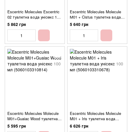
Escentric Molecules Escentric
Escentric Molecules Molecule
02 туалетна вода унісекс 100
М01 + Cistus туалетна вода
мл (5060103310036)
унісекс 100 мл
5 862 грн
5 640 грн
(5060103311804)
Escentric Molecules Molecule
Escentric Molecules Molecule
M01+Guaiac Wood туалетна
M01 + Iris туалетна вода
вода унісекс 100 мл
унісекс 100 мл
5 595 грн
6 626 грн
(5060103310814)
(5060103310678)