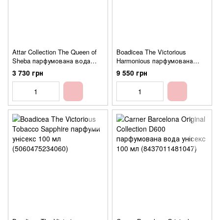
Attar Collection The Queen of
Boadicea The Victorious
Sheba парфумована вода
Harmonious парфумована
унісекс 100 мл
вода унісекс 100 мл
3 730 грн
9 550 грн
(6300020150629)
(5060475234114)