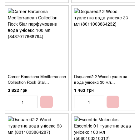
Carner Barcelona Mediterranean
Dsquared2 2 Wood туалетна
Collection Rock Star
вода унісекс 30 мл
парфумована вода унісекс
(8011003864232)
3 822 грн
1 463 грн
100 мл (8437017668794)