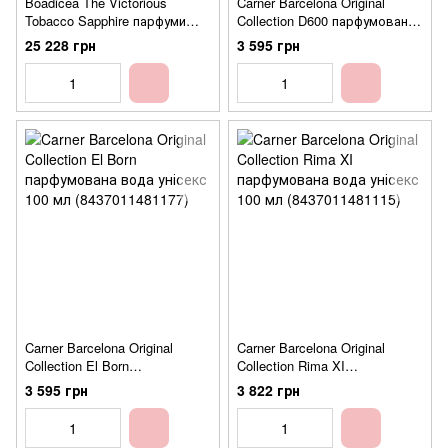
Boadicea The Victorious
Carner Barcelona Original
Tobacco Sapphire парфуми
Collection D600 парфумована
унісекс 100 мл
вода унісекс 100 мл
25 228 грн
3 595 грн
(5060475234060)
(8437011481047)
Carner Barcelona Original
Carner Barcelona Original
Collection El Born
Collection Rima XI
парфумована вода унісекс
парфумована вода унісекс
3 595 грн
3 822 грн
100 мл (8437011481177)
100 мл (8437011481115)