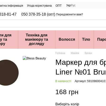
Укр
Рус
актна інформація
Угода користувача
ОПТ
818-81-47
050 378-35-18 (опт)
Передзвонити вам?
ти для
Техніка для
у та
манікюру та
Волосся
Тіло
Пар
юру
догляду
Головна
Макіяж
Брови
Маркер для бр
Liner №01 Bru
В наявності
Артикул: 59109600410
168 грн
Виберіть колір