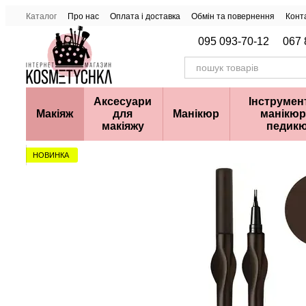
Перейти до основного контенту
Каталог
Про нас
Оплата і доставка
Обмін та повернення
Конт
095 093-70-12
067 
Аксесуари
Інструмен
Макіяж
для
Манікюр
манікюр
макіяжу
педик
НОВИНКА