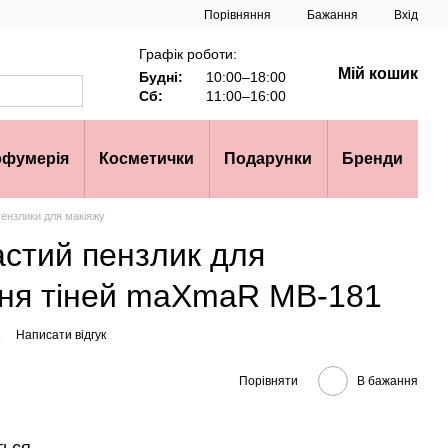
Порівняння
Бажання
Вхід
Графік роботи:
Мій кошик
Будні:
10:00–18:00
Сб:
11:00–16:00
рфумерія
Косметички
Подарунки
Бренди
ензлики для макіяжу
астий пензлик для
ня тіней maXmaR MB-181
1
Написати відгук
Порівняти
В бажання