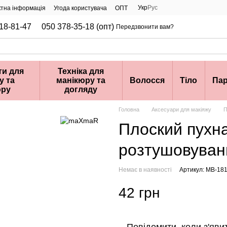
Укр
Рус
ктна інформація
Угода користувача
ОПТ
18-81-47
050 378-35-18 (опт)
Передзвонити вам?
ти для
Техніка для
у та
манікюру та
Волосся
Тіло
Па
юру
догляду
Головна
Аксесуари для макіяжу
П
Плоский пухн
розтушовуван
Немає в наявності
Артикул: MB-18
42 грн