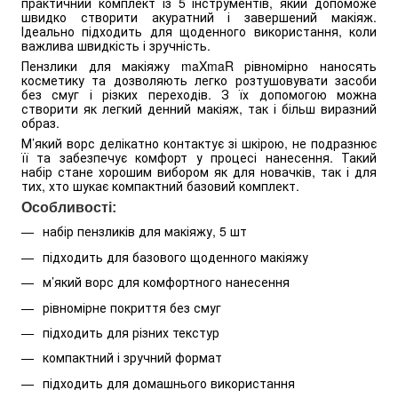
практичний комплект із 5 інструментів, який допоможе
швидко створити акуратний і завершений макіяж.
Ідеально підходить для щоденного використання, коли
важлива швидкість і зручність.
Пензлики для макіяжу maXmaR рівномірно наносять
косметику та дозволяють легко розтушовувати засоби
без смуг і різких переходів. З їх допомогою можна
створити як легкий денний макіяж, так і більш виразний
образ.
М’який ворс делікатно контактує зі шкірою, не подразнює
її та забезпечує комфорт у процесі нанесення. Такий
набір стане хорошим вибором як для новачків, так і для
тих, хто шукає компактний базовий комплект.
Особливості:
набір пензликів для макіяжу, 5 шт
підходить для базового щоденного макіяжу
м’який ворс для комфортного нанесення
рівномірне покриття без смуг
підходить для різних текстур
компактний і зручний формат
підходить для домашнього використання