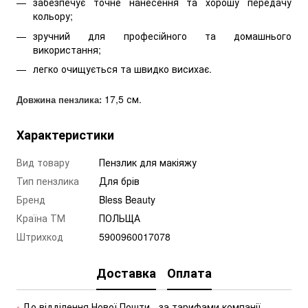
забезпечує точне нанесення та хорошу передачу
кольору;
зручний для професійного та домашнього
використання;
легко очищується та швидко висихає.
17,5 см.
Довжина пензлика:
Характеристики
Вид товару
Пензлик для макіяжу
Тип пензлика
Для брів
Бренд
Bless Beauty
Країна ТМ
ПОЛЬЩА
Штрихкод
5900960017078
Доставка
Оплата
•
 До відділення
 Нової Пошти - 
за тарифами компанії.