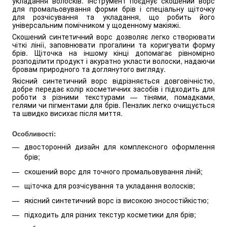
укладання волосків. Інструмент поєднує скошений ворс
для промальовування форми брів і спеціальну щіточку
для розчісування та укладання, що робить його
універсальним помічником у щоденному макіяжі.
Скошений синтетичний ворс дозволяє легко створювати
чіткі лінії, заповнювати прогалини та коригувати форму
брів. Щіточка на іншому кінці допомагає рівномірно
розподілити продукт і акуратно укласти волоски, надаючи
бровам природного та доглянутого вигляду.
Якісний синтетичний ворс відрізняється довговічністю,
добре передає колір косметичних засобів і підходить для
роботи з різними текстурами — тінями, помадками,
гелями чи пігментами для брів. Пензлик легко очищується
та швидко висихає після миття.
Особливості:
двосторонній дизайн для комплексного оформлення
брів;
скошений ворс для точного промальовування ліній;
щіточка для розчісування та укладання волосків;
якісний синтетичний ворс із високою зносостійкістю;
підходить для різних текстур косметики для брів;