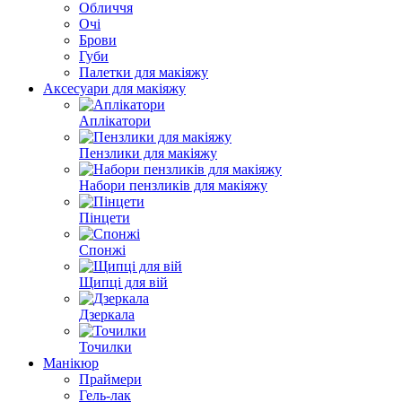
Обличчя
Очі
Брови
Губи
Палетки для макіяжу
Аксесуари для макіяжу
Аплікатори
Пензлики для макіяжу
Набори пензликів для макіяжу
Пінцети
Спонжі
Щипці для вій
Дзеркала
Точилки
Манікюр
Праймери
Гель-лак