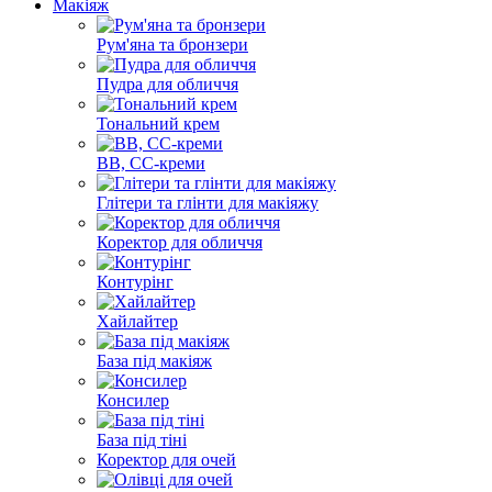
Макіяж
Рум'яна та бронзери
Пудра для обличчя
Тональний крем
BB, СС-креми
Глітери та глінти для макіяжу
Коректор для обличчя
Контурінг
Хайлайтер
База під макіяж
Консилер
База під тіні
Коректор для очей