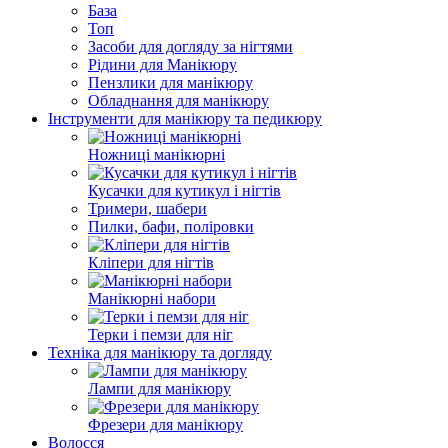
База
Топ
Засоби для догляду за нігтями
Рідини для Манікюру
Пензлики для манікюру
Обладнання для манікюру
Інструменти для манікюру та педикюру
Ножниці манікюрні
Кусачки для кутикул і нігтів
Тримери, шабери
Пилки, бафи, поліровки
Кліпери для нігтів
Манікюрні набори
Терки і пемзи для ніг
Техніка для манікюру та догляду
Лампи для манікюру
Фрезери для манікюру
Волосся