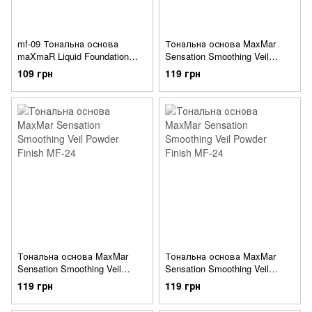
mf-09 Тональна основа
Тональна основа MaxMar
maXmaR Liquid Foundation
Sensation Smoothing Veil
(туб. 60мл.) №02
Powder Finish MF-24 №01
109 грн
119 грн
Тональна основа MaxMar
Тональна основа MaxMar
Sensation Smoothing Veil
Sensation Smoothing Veil
Powder Finish MF-24 №02
Powder Finish MF-24 №03
119 грн
119 грн