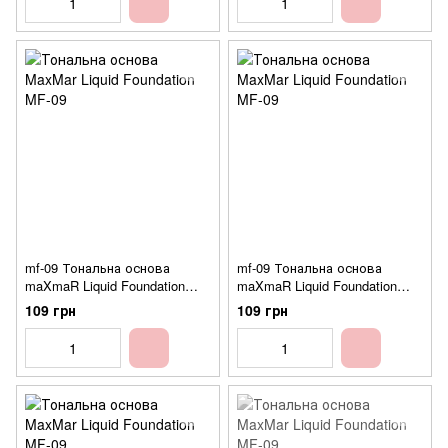
mf-09 Тональна основа
mf-09 Тональна основа
maXmaR Liquid Foundation
maXmaR Liquid Foundation
(туб. 60мл.) №07
(туб. 60мл.) №08
109 грн
109 грн