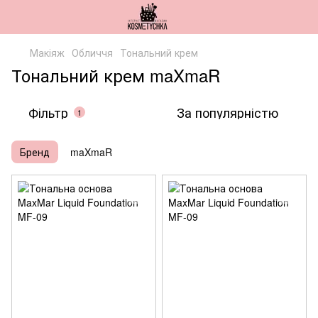
Макіяж
Обличчя
Тональний крем
Тональний крем maXmaR
Фільтр
За популярністю
1
Бренд
maXmaR