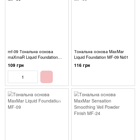
mf-09 Тональна основа
Тональна основа MaxMar
maXmaR Liquid Foundation
Liquid Foundation MF-09 №01
(туб. 60мл.) №10
109 грн
116 грн