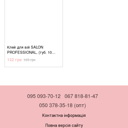
Клей для вій SALON
PROFESSIONAL, (туб. 10
грам)
132 грн
165 грн
095 093-70-12
067 818-81-47
050 378-35-18 (опт)
Контактна інформація
Повна версія сайту