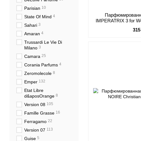
10
Parisian
Парфюмированн
4
State Of Mind
IMPERATRIX 3 for Wo
3
Sahari
315
4
Amaran
Trussardi Le Vie Di
3
Milano
25
Camara
4
Corania Parfums
8
Zeromolecole
132
Emper
Etat Libre
8
d&aposOrange
105
Version 08
16
Famille Grasse
22
Ferragamo
113
Version 07
5
Guise