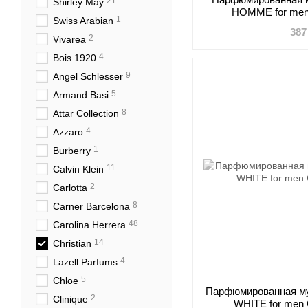
21
Shirley May
HOMME for men 
1
Swiss Arabian
387
2
Vivarea
4
Bois 1920
9
Angel Schlesser
5
Armand Basi
8
Attar Collection
4
Azzaro
1
Burberry
11
Calvin Klein
2
Carlotta
8
Carner Barcelona
48
Carolina Herrera
14
Christian
4
Lazell Parfums
5
Chloe
Парфюмированная м
2
Clinique
WHITE for men C