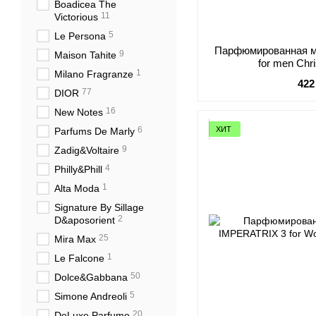
Boadicea The
11
Victorious
5
Le Persona
Парфюмированная м
9
Maison Tahite
for men Chri
1
Milano Fragranze
422
77
DIOR
16
New Notes
ХИТ
6
Parfums De Marly
9
Zadig&Voltaire
4
Philly&Phill
1
Alta Moda
Signature By Sillage
2
D&aposorient
25
Mira Max
1
Le Falcone
50
Dolce&Gabbana
5
Simone Andreoli
20
DeLuxe Parfume