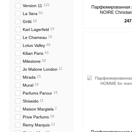
133
Version 11
Парфюмированная 
NOIRE Christia
50
La Sera
247
18
Gritti
19
Karl Lagerfeld
19
Le Chameau
48
Lotus Valley
43
Kilian Paris
50
Milestone
11
Jo Malone London
25
Mirada
29
Mural
19
Parfums Parour
11
Shiseido
2
Maison Margiela
59
Prive Parfums
12
Remy Marquis
Парфюмированная 