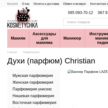
Перейти к основному контенту
Каталог
О нас
Оплата и доставка
Обмен и возврат
Контактная
095 093-70-12
067 8
Аксессуары
Инструме
Макияж
для
Маникюр
маник
макияжа
педи
Главная
Парфюмерия
Духи (парфюм) Christian
Мужская парфюмерия
Женская парфюмерия
Парфюмерия унисекс
Нишевая парфюмерия
Восточная парфюмерия