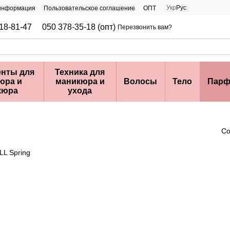
Укр
Рус
 информация
Пользовательское соглашение
ОПТ
18-81-47
050 378-35-18 (опт)
Перезвонить вам?
нты для
Техника для
юра и
маникюра и
Волосы
Тело
Парф
кюра
ухода
Со