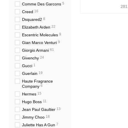
5
Comme Des Garcons
281
16
Creed
8
Dsquared2
22
Elizabeth Arden
9
Escentric Molecules
9
Gian Marco Venturi
61
Giorgio Armani
24
Givenchy
1
Gucci
19
Guerlain
Haute Fragrance
6
Company
15
Hermes
11
Hugo Boss
13
Jean Paul Gaultier
18
Jimmy Choo
7
Juliette Has A Gun