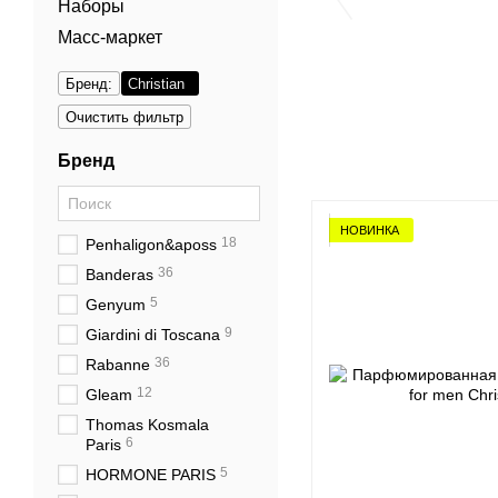
Наборы
Масc-маркет
Бренд:
Christian
Очистить фильтр
Бренд
НОВИНКА
18
Penhaligon&aposs
36
Banderas
5
Genyum
9
Giardini di Toscana
36
Rabanne
12
Gleam
Thomas Kosmala
6
Paris
5
HORMONE PARIS