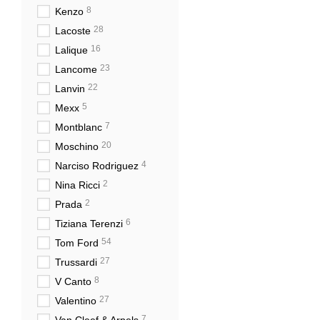
8
Kenzo
28
Lacoste
16
Lalique
23
Lancome
22
Lanvin
5
Mexx
7
Montblanc
20
Moschino
4
Narciso Rodriguez
2
Nina Ricci
2
Prada
6
Tiziana Terenzi
54
Tom Ford
27
Trussardi
8
V Canto
27
Valentino
7