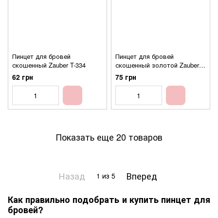
Пинцет для бровей
Пинцет для бровей
скошенный Zauber T-334
скошенный золотой Zauber
T-352
62 грн
75 грн
Показать еще 20 товаров
Назад
Вперед
1
из 5
Как правильно подобрать и купить пинцет для
бровей?