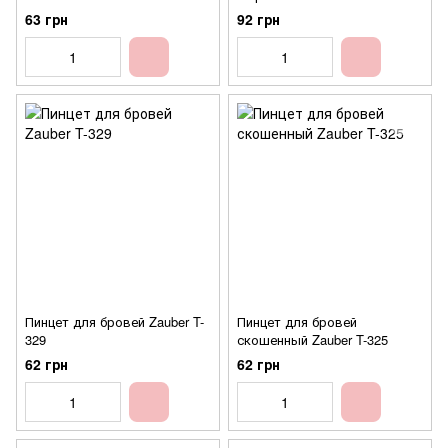
Christian CTW-105
63 грн
92 грн
Пинцет для бровей Zauber T-
Пинцет для бровей
329
скошенный Zauber T-325
62 грн
62 грн