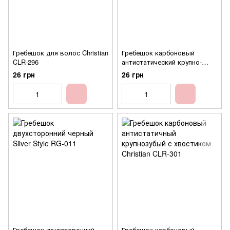
Гребешок для волос Christian
Гребешок карбоновый
CLR-296
антистатический крупно-
мелкозубый Christian CLR-289
26 грн
26 грн
Гребешок двухсторонний
Гребешок карбоновый