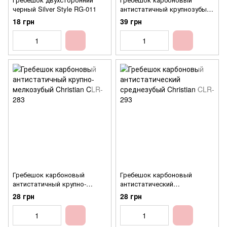
черный Silver Style RG-011
антистатичный крупнозубый
с хвостиком Christian CLR-
18 грн
39 грн
301
Гребешок карбоновый
Гребешок карбоновый
антистатичный крупно-
антистатический
мелкозубый Christian CLR-283
среднезубый Christian CLR-
28 грн
28 грн
293