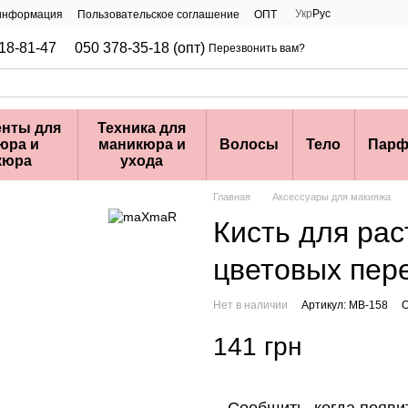
Укр
Рус
 информация
Пользовательское соглашение
ОПТ
18-81-47
050 378-35-18 (опт)
Перезвонить вам?
нты для
Техника для
юра и
маникюра и
Волосы
Тело
Парф
кюра
ухода
Главная
Аксессуары для макияжа
Кисть для ра
цветовых пер
Нет в наличии
Артикул: MB-158
О
141 грн