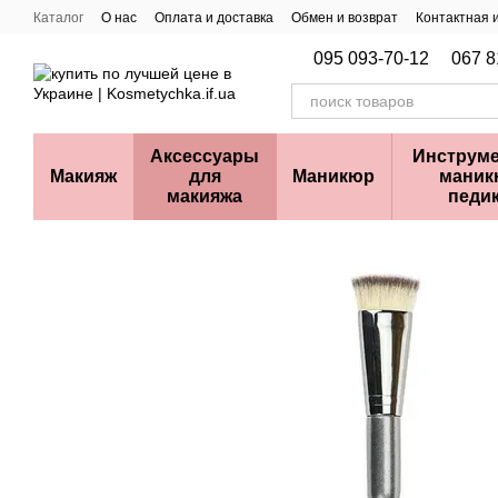
Перейти к основному контенту
Каталог
О нас
Оплата и доставка
Обмен и возврат
Контактная
095 093-70-12
067 8
Аксессуары
Инструме
Макияж
для
Маникюр
маник
макияжа
педи