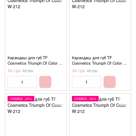
Карандаш для губ TF
Карандаш для губ TF
Cosmetics Triumph Of Color W-
Cosmetics Triumph Of Color W-
212 №216 Cold Nude
212 №218 Calm nude
38 грн
38 грн
48 грн
48 грн
(холодный нюд)
(спокойный нюд)
СКИДКА −20%
СКИДКА −20%