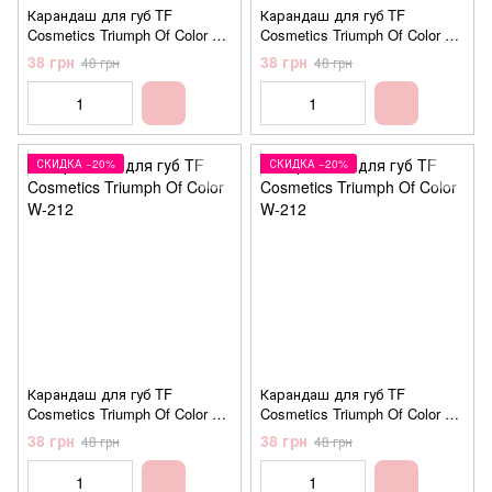
Карандаш для губ TF
Карандаш для губ TF
Cosmetics Triumph Of Color W-
Cosmetics Triumph Of Color W-
212 №202 Neutral pink
212 №203 Lilac pink (cиренево
38 грн
38 грн
48 грн
48 грн
(нейтрально-розовый)
розовый)
СКИДКА −20%
СКИДКА −20%
Карандаш для губ TF
Карандаш для губ TF
Cosmetics Triumph Of Color W-
Cosmetics Triumph Of Color W-
212 №204 Nude (нюд)
212 №205 Dark neutral
38 грн
38 грн
48 грн
48 грн
(нейтральный темный)