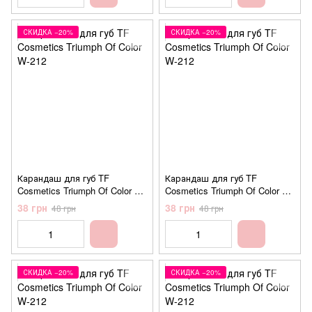
СКИДКА −20%
СКИДКА −20%
Карандаш для губ TF
Карандаш для губ TF
Cosmetics Triumph Of Color W-
Cosmetics Triumph Of Color W-
212 №206 Warm pink (темный
212 №207 Pink (розовый)
38 грн
38 грн
48 грн
48 грн
розовый)
СКИДКА −20%
СКИДКА −20%