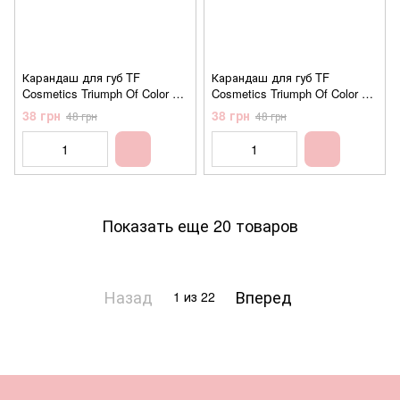
Карандаш для губ TF
Карандаш для губ TF
Cosmetics Triumph Of Color W-
Cosmetics Triumph Of Color W-
212 №219 Berry nude (ягодный
212 №220 Avant-garde nude
38 грн
38 грн
48 грн
48 грн
нюд)
(выразительный нюд)
Показать еще 20 товаров
Назад
Вперед
1
из 22