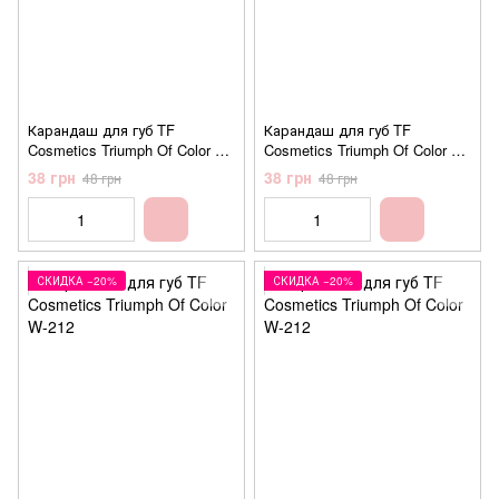
Карандаш для губ TF
Карандаш для губ TF
Cosmetics Triumph Of Color W-
Cosmetics Triumph Of Color W-
212 №200 Pale pink (нежно-
212 №201 Dusty pink (пыльно-
38 грн
38 грн
48 грн
48 грн
розовый)
розовый)
СКИДКА −20%
СКИДКА −20%