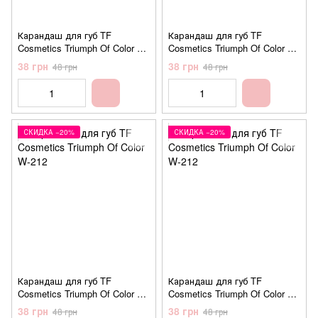
Карандаш для губ TF
Карандаш для губ TF
Cosmetics Triumph Of Color W-
Cosmetics Triumph Of Color W-
212 №210 Crimson (багровый)
212 №211 Maroon (бордовый)
38 грн
38 грн
48 грн
48 грн
СКИДКА −20%
СКИДКА −20%
Карандаш для губ TF
Карандаш для губ TF
Cosmetics Triumph Of Color W-
Cosmetics Triumph Of Color W-
212 №212 Marsala (марсала)
212 №213 Plum (сливовый)
38 грн
38 грн
48 грн
48 грн