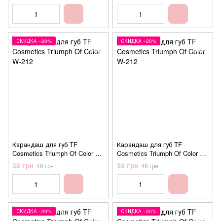
СКИДКА −20%
СКИДКА −20%
Карандаш для губ TF
Карандаш для губ TF
Cosmetics Triumph Of Color W-
Cosmetics Triumph Of Color W-
212 №214 Natural
212 №215 Intense nude
38 грн
38 грн
48 грн
48 грн
(натуральный)
(насыщенный нюд)
СКИДКА −20%
СКИДКА −20%