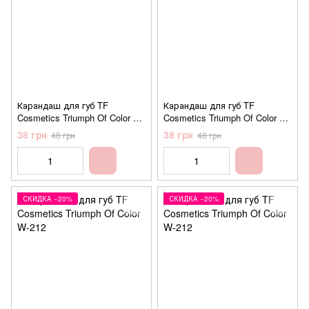
Карандаш для губ TF
Карандаш для губ TF
Cosmetics Triumph Of Color W-
Cosmetics Triumph Of Color W-
212 №208 Raspberry
212 №209 Toffee (ириска)
38 грн
38 грн
48 грн
48 грн
(малиновый)
СКИДКА −20%
СКИДКА −20%