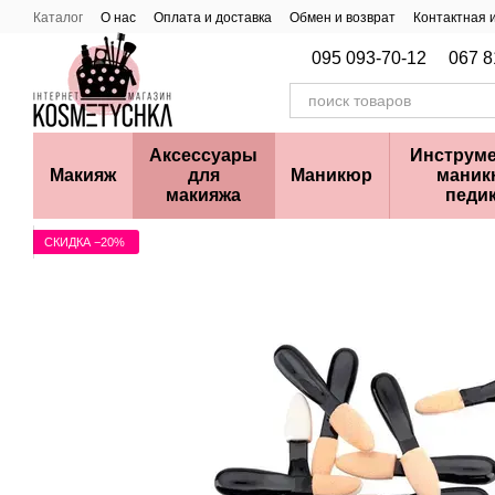
Перейти к основному контенту
Каталог
О нас
Оплата и доставка
Обмен и возврат
Контактная
095 093-70-12
067 8
Аксессуары
Инструме
Макияж
для
Маникюр
маник
макияжа
педи
СКИДКА −20%