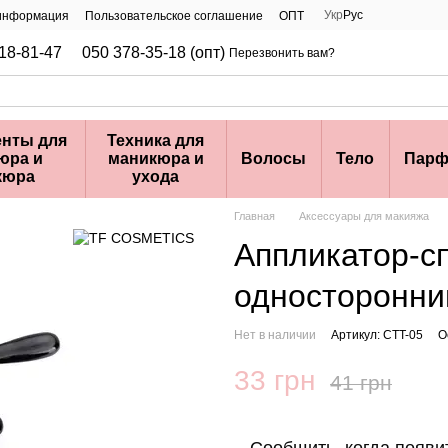
Укр
Рус
 информация
Пользовательское соглашение
ОПТ
18-81-47
050 378-35-18 (опт)
Перезвонить вам?
нты для
Техника для
юра и
маникюра и
Волосы
Тело
Парф
кюра
ухода
Главная
Аксессуары для макияжа
Аппликатор-с
односторонн
Нет в наличии
Артикул: CTT-05
О
33 грн
41 грн